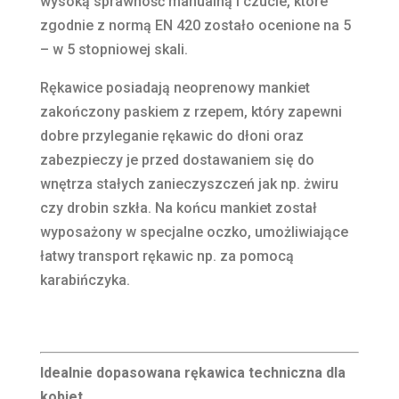
wysoką sprawność manualną i czucie, które
zgodnie z normą EN 420 zostało ocenione na 5
– w 5 stopniowej skali.
Rękawice posiadają neoprenowy mankiet
zakończony paskiem z rzepem, który zapewni
dobre przyleganie rękawic do dłoni oraz
zabezpieczy je przed dostawaniem się do
wnętrza stałych zanieczyszczeń jak np. żwiru
czy drobin szkła. Na końcu mankiet został
wyposażony w specjalne oczko, umożliwiające
łatwy transport rękawic np. za pomocą
karabińczyka.
Idealnie dopasowana rękawica techniczna dla
kobiet