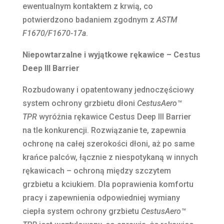
ewentualnym kontaktem z krwią, co
potwierdzono badaniem zgodnym z
ASTM
F1670/F1670-17a
.
Niepowtarzalne i wyjątkowe rękawice – Cestus
Deep III Barrier
Rozbudowany i opatentowany jednoczęściowy
system ochrony grzbietu dłoni
CestusAero™
TPR
wyróżnia rękawice Cestus Deep III Barrier
na tle konkurencji. Rozwiązanie te, zapewnia
ochronę na całej szerokości dłoni, aż po same
krańce palców, łącznie z niespotykaną w innych
rękawicach – ochroną między szczytem
grzbietu a kciukiem. Dla poprawienia komfortu
pracy i zapewnienia odpowiedniej wymiany
ciepła system ochrony grzbietu
CestusAero™