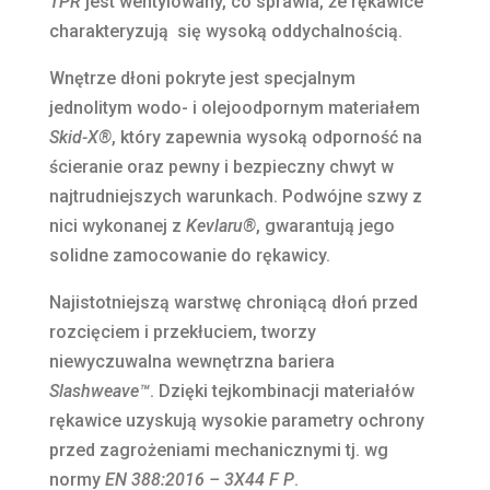
TPR
jest wentylowany, co sprawia, że rękawice
charakteryzują się wysoką oddychalnością.
Wnętrze dłoni pokryte jest specjalnym
jednolitym wodo- i olejoodpornym materiałem
Skid-X
®
, który zapewnia wysoką odporność na
ścieranie oraz pewny i bezpieczny chwyt w
najtrudniejszych warunkach. Podwójne szwy z
nici wykonanej z
Kevlaru®
, gwarantują jego
solidne zamocowanie do rękawicy.
Najistotniejszą warstwę chroniącą dłoń przed
rozcięciem i przekłuciem, tworzy
niewyczuwalna wewnętrzna bariera
Slashweave™
. Dzięki tejkombinacji materiałów
rękawice uzyskują wysokie parametry ochrony
przed zagrożeniami mechanicznymi tj. wg
normy
EN 388:2016 – 3X44 F P
.