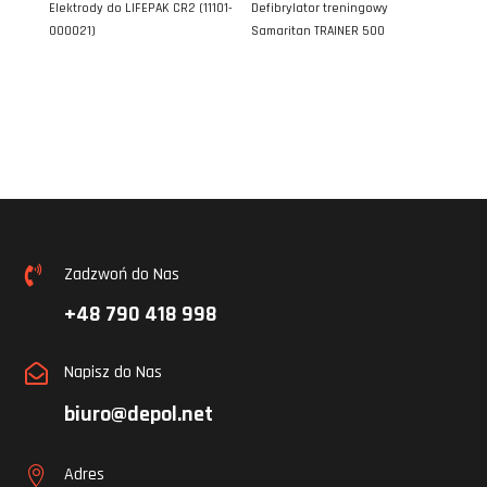
Elektrody do LIFEPAK CR2 (11101-
Defibrylator treningowy
000021)
Samaritan TRAINER 500
Zadzwoń do Nas

+48 790 418 998
Napisz do Nas

biuro@depol.net
Adres
