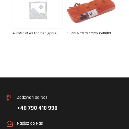
S-Cap-Air with empty cylinder
AutoMaXX-AS Adapter (spare)
Zadzwoń do Nas

+48 790 418 998
Napisz do Nas
